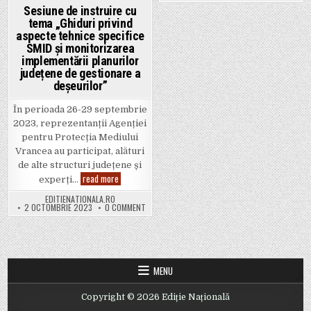
Sesiune de instruire cu
tema „Ghiduri privind
aspecte tehnice specifice
SMID și monitorizarea
implementării planurilor
județene de gestionare a
deșeurilor”
În perioada 26-29 septembrie
2023, reprezentanții Agenției
pentru Protecția Mediului
Vrancea au participat, alături
de alte structuri județene și
Sesiune de instruire cu tema „Ghiduri privind aspecte t
read more
experți…
EDITIENATIONALA.RO
ON SESIUNE DE INSTRUIRE CU TEMA „GHIDURI PR
2 OCTOMBRIE 2023
0 COMMENT
MENU
Copyright © 2026 Ediție Națională