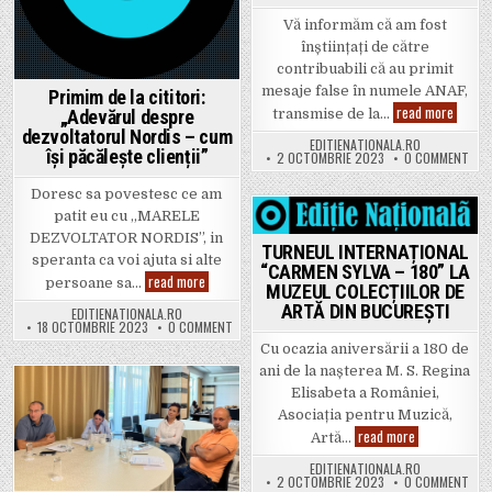
Vă informăm că am fost
înștiințați de către
contribuabili că au primit
mesaje false în numele ANAF,
Primim de la cititori:
ATENȚIE
read more
„Adevărul despre
transmise de la…
dezvoltatorul Nordis – cum
EDITIENATIONALA.RO
își păcălește clienții”
ON 
2 OCTOMBRIE 2023
0 COMMENT
Doresc sa povestesc ce am
patit eu cu „MARELE
Posted in
DEZVOLTATOR NORDIS”, in
TURNEUL INTERNAȚIONAL
speranta ca voi ajuta si alte
“CARMEN SYLVA – 180” LA
Primim de la cititori: „Adevărul despre dezvoltatorul 
read more
persoane sa…
MUZEUL COLECȚIILOR DE
ARTĂ DIN BUCUREȘTI
EDITIENATIONALA.RO
ON PRIMIM DE LA CITITORI: „ADEVĂRUL DESPRE 
18 OCTOMBRIE 2023
0 COMMENT
Cu ocazia aniversării a 180 de
ani de la nașterea M. S. Regina
Elisabeta a României,
Posted in
Asociația pentru Muzică,
TURNEUL INTE
read more
Artă…
EDITIENATIONALA.RO
ON 
2 OCTOMBRIE 2023
0 COMMENT