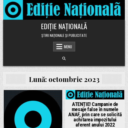
Skip to content
EDIȚIE NAȚIONALĂ
ȘTIRI NAȚIONALE ȘI PUBLICITATE
MENU
Lună:
octombrie 2023
Posted in
Posted in
ATENȚIE! Campanie de
mesaje false în numele
ANAF, prin care se solicită
achitarea impozitului
aferent anului 2022