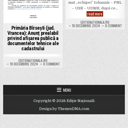
mat „echipei” Iohannis – PNL
– USR – UDMR, după ce…
PSD se retrage di
read more
EDITIENATIONALA.RO
ON 
18 DECEMBRIE 2024
0 COMMENT
Primăria Bîrsești (jud.
Vrancea): Anunț prealabil
privind afișarea publică a
documentelor tehnice ale
cadastrului
EDITIENATIONALA.RO
ON PRIMĂRIA BÎRSEȘTI (JUD. VRANCEA): ANUNȚ
18 DECEMBRIE 2024
0 COMMENT
MENU
Copyright © 2026 Ediție Națională
Design by ThemesDNA.com