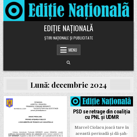
Skip to content
EDIȚIE NAȚIONALĂ
ȘTIRI NAȚIONALE ȘI PUBLICITATE
MENU
Lună:
decembrie 2024
Posted in
Posted in
PSD se retrage din coaliția
cu PNL și UDMR
Marcel Ciolacu joacă tare în
această perioadă și dă șah-