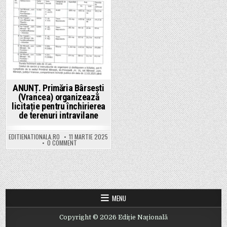
ANUNȚ. Primăria Bârsești
(Vrancea) organizează
licitație pentru închirierea
de terenuri intravilane
EDITIENATIONALA.RO
11 MARTIE 2025
ON ANUNȚ. PRIMĂRIA BÂRSEȘTI (VRANCEA) ORGANIZEAZĂ LIC
0 COMMENT
MENU
Copyright © 2026 Ediție Națională