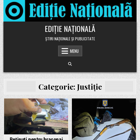
Skip to content
EDIȚIE NAȚIONALĂ
ȘTIRI NAȚIONALE ȘI PUBLICITATE
MENU
Categorie:
Justiție
Posted in
Posted in
Reținuți pentru braconaj