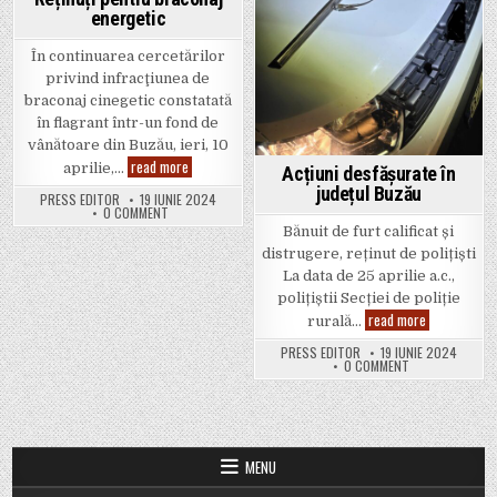
energetic
În continuarea cercetărilor
privind infracţiunea de
braconaj cinegetic constatată
în flagrant într-un fond de
vânătoare din Buzău, ieri, 10
Reținuți pentru braconaj energetic
read more
aprilie,…
Acțiuni desfășurate în
județul Buzău
PRESS EDITOR
19 IUNIE 2024
ON REȚINUȚI PENTRU BRACONAJ ENERGETIC
0 COMMENT
Bănuit de furt calificat și
distrugere, reținut de polițiști
La data de 25 aprilie a.c.,
polițiștii Secției de poliție
Acțiuni desf
read more
rurală…
PRESS EDITOR
19 IUNIE 2024
ON ACȚIUNI DES
0 COMMENT
MENU