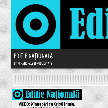
Skip to content
EDIȚIE NAȚIONALĂ
ȘTIRI NAȚIONALE ȘI PUBLICITATE
Posted in
VIDEO: 9 întrebări cu Cristi Irimia.