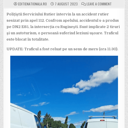
ON ATENȚIE
EDITIENATIONALA.RO
7 AUGUST 2023
LEAVE A COMMENT
Polițiștii Serviciului Rutier intervin la un accident rutier
sesizat prin apel 112. Confrom apelului, accidentul s-a produs
pe DN2 E85, la intersecția cu Ruginești. Sunt implicate 2 tiruri
și un autoturism, o persoană suferind leziuni ușoare. Traficul
este blocat în totalitate.
UPDATE: Traficul a fost reluat pe un sens de mers (ora 11.30).