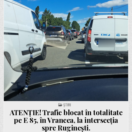
POSTED IN
ȘTIRI
ATENȚIE! Trafic blocat în totalitate
pe E 85, în Vrancea, la intersecția
spre Ruginești.