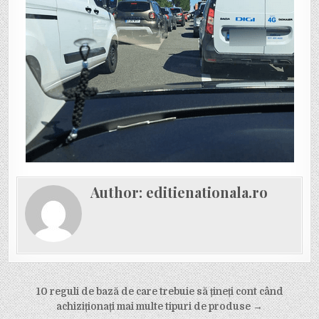
Author:
editienationala.ro
Navigare în articole
10 reguli de bază de care trebuie să țineți cont când
achiziționați mai multe tipuri de produse →