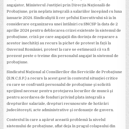
angajator, Ministerul Justiției prin Direcția Națională de
Probațiune, prin neplata integrală a salariilor începând cu luna
ianuarie 2024. Sindicaliștii îi cer șefului Executivului să ia în
considerare organizarea unei întâlniri cu SNCSP la data de 2
aprilie 2024 pentru deblocarea crizei existente în sistemul de
probațiune, criză pe care angajații din dorința de reparare a
acestor inechități au recurs la pichet de protest în față la
Guvernul României, protest la care se estimează că va fi
prezent peste o treime din personalul angajat în sistemul de
probaţiune.
Sindicatul Național al Consilierilor din Serviciile de Probațiune
(S.N.C.S.P.) a recurs la acest gest în contextul situației critice
cu care se confruntă personalul de probațiune şi solicită
sprijinul necesar pentru protejarea locurilor de muncă și
pentru acordarea de fonduri privind plata integrală a
drepturilor salariale, drepturi recunoscute de hotărâri
judecătorești, acte administrative și ordonanțe de guvern.
Contextul în care a apărut această problemă la nivelul
sistemului de probațiune, aflat deja în pragul colapsului din