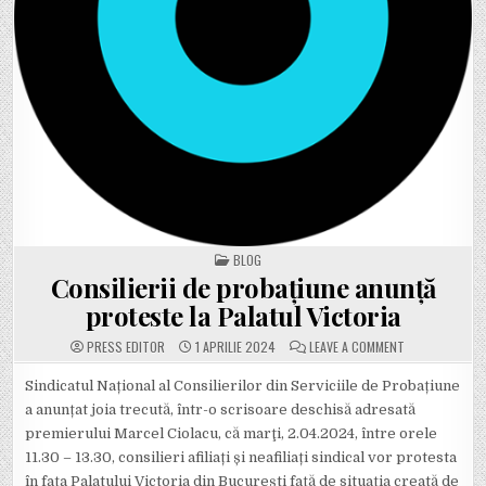
POSTED IN
BLOG
Consilierii de probațiune anunță
proteste la Palatul Victoria
ON CONSILIERI
PRESS EDITOR
1 APRILIE 2024
LEAVE A COMMENT
Sindicatul Național al Consilierilor din Serviciile de Probațiune
a anunțat joia trecută, într-o scrisoare deschisă adresată
premierului Marcel Ciolacu, că marţi, 2.04.2024, între orele
11.30 – 13.30, consilieri afiliați și neafiliați sindical vor protesta
în fața Palatului Victoria din București față de situația creată de