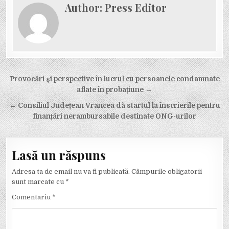
Author:
Press Editor
Navigare în articole
Provocări și perspective în lucrul cu persoanele condamnate
aflate în probațiune →
← Consiliul Județean Vrancea dă startul la înscrierile pentru
finanțări nerambursabile destinate ONG-urilor
Lasă un răspuns
Adresa ta de email nu va fi publicată.
Câmpurile obligatorii
sunt marcate cu
*
Comentariu
*