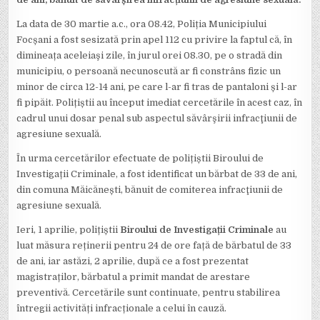
La data de 30 martie a.c., ora 08.42, Poliția Municipiului
Focșani a fost sesizată prin apel 112 cu privire la faptul că, în
dimineața aceleiaşi zile, în jurul orei 08.30, pe o stradă din
municipiu, o persoană necunoscută ar fi constrâns fizic un
minor de circa 12-14 ani, pe care l-ar fi tras de pantaloni și l-ar
fi pipăit. Polițiștii au început imediat cercetările în acest caz, în
cadrul unui dosar penal sub aspectul săvârşirii infracţiunii de
agresiune sexuală.
În urma cercetărilor efectuate de polițiștii Biroului de
Investigații Criminale, a fost identificat un bărbat de 33 de ani,
din comuna Măicănești, bănuit de comiterea infracţiunii de
agresiune sexuală.
Ieri, 1 aprilie, polițiștii
Biroului de Investigații Criminale
au
luat măsura reținerii pentru 24 de ore față de bărbatul de 33
de ani, iar astăzi, 2 aprilie, după ce a fost prezentat
magistraților, bărbatul a primit mandat de arestare
preventivă. Cercetările sunt continuate, pentru stabilirea
întregii activități infracționale a celui în cauză.