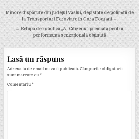
Navigare în articole
Minore dispărute din județul Vaslui, depistate de polițiștii de
la Transporturi Feroviare în Gara Focșani →
← Echipa de robotică „AI Citizens”, premiată pentru
performanța senzațională obținută
Lasă un răspuns
Adresa ta de email nu va fi publicată.
Câmpurile obligatorii
sunt marcate cu
*
Comentariu
*