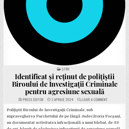
POSTED IN
ȘTIRI
Identificat și reținut de polițiștii
Biroului de Investigații Criminale
pentru agresiune sexuală
ON IDENTIFICAT
PRESS EDITOR
3 APRILIE 2024
LEAVE A COMMENT
Polițiștii Biroului de Investigații Criminale, sub
supravegherea Parchetului de pe lângă Judecătoria Focșani,
au documentat activitatea
infracțională a unui bărbat, de 33
de ani, bănuit de săvârșirea infracțiunii de agresiune sexuală.