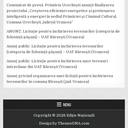
Comunicat de presă. Primăria Urechești anunță finalizarea
proiectului „Creșterea eficienței energetice și gestionarea
inteligentă a energiei în sediul Primăriei și Căminul Cultural,
Comuna Urechești, județul Vrancea”
ANUNȚ. Licitație pentru închirierea terenurilor (categoria de
folosință pășuni) – UAT Bârsești (Vrancea)
Anunț public. Licitație pentru închirierea terenurilor
(categoria de folosință pășuni) – UAT Bârsești (Vrancea)
Anunț public. Licitație pentru închirierea unor terenuri
intravilane din UAT Bârsești (Vrancea)
Anunț privind organizarea unei licitații pentru închirierea
terenurilor în comuna Bîrsești (jud. Vrancea)
MENU
Copyright © 2026 Ediție Națională
Design by ThemesDNA.com