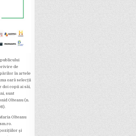
 publicului
 privire de
ărilor în artele
ma oară selecții
doi copii ai săi,
ni, sunt
onid Olteanu (n.
98).
 Maria Olteanu
sm.ro.
pozițiilor și