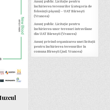
Anunț public. Licitație pentru
închirierea terenurilor (categoria de
folosință pășuni) – UAT Bârsești
(Vrancea)
Anunț public. Licitație pentru
închirierea unor terenuri intravilane
din UAT Bârsești (Vrancea)
Anunț privind organizarea unei licitații
pentru închirierea terenurilor în
comuna Bîrsești (jud. Vrancea)
 Muzeul