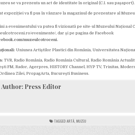
uzeu se va prezenta un act de identitate în original (C.I. sau pașaport).
at expoziției va fi pus în vânzare la magazinul de prezentare al Muzeu
ini a evenimentului va putea fi vizionată pe site-ul Muzeului Național 
eulcotroceni.ro/evenimente/, dar și pe pagina de Facebook
cebook.com/muzeulcotroceni.
uționali:
Uniunea Artiștilor Plastici din România, Universitatea Naționa
a:
TVR, Radio România, Radio România Cultural, Radio România Actualită
ști FM, Rador, Agerpres, HISTORY Channel, HYP TV, Trinitas, Moder
Ordinea Zilei, PropagArta, București Business.
Author:
Press Editor
TAGGED
ARTĂ
,
MUZEU