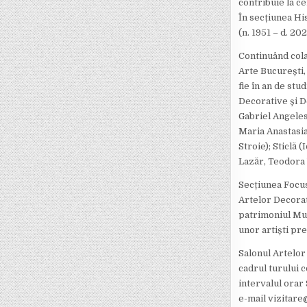
contribuie la c
În secțiunea His
(n. 1951 – d. 2
Continuând cola
Arte București,
fie în an de stu
Decorative și D
Gabriel Angelesc
Maria Anastasia
Stroie); Sticlă
Lazăr, Teodora 
Secțiunea Focus
Artelor Decorati
patrimoniul Muz
unor artiști pr
Salonul Artelor 
cadrul turului 
intervalul orar
e-mail vizitare