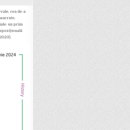
TELOR DECORATIVE, EDIȚIA A XXII-A, LA MUZEUL NAȚIONAL COTROCENI
vale, cea de-a
nsacrate,
ale: un prim
expozițională
 2023).