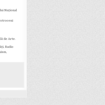
lui Național
Cotroceni
lă de Arte.
ți, Radio
nism,