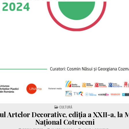
POSTED IN
CULTURĂ
ul Artelor Decorative, ediția a XXII-a, la
Național Cotroceni