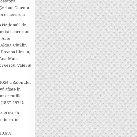
acestora.
r Șerban Cioroiu
erei acestuia.
a Națională de
tiști, care sunt
e Arte
Aldea, Cătălin
 Roxana Iliescu,
 Ana-Maria
eorgescu, Valeriu
2024 a Salonului
ă aflate în
ar creațiile
 (1887-1974).
ie 2024, în
minică, în
18.381.