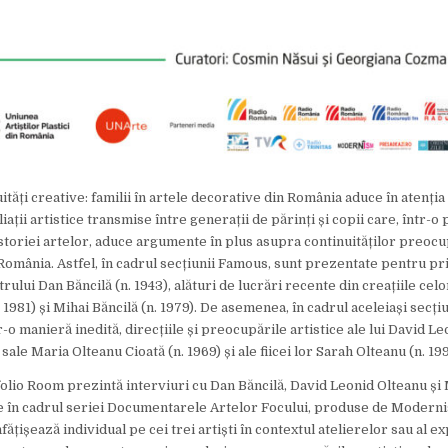
tăți creative: familii în artele decorative din România aduce în atenția
liații artistice transmise între generații de părinți și copii care, într-o
storiei artelor, aduce argumente în plus asupra continuităților preocup
România. Astfel, în cadrul secțiunii Famous, sunt prezentate pentru pri
ului Dan Băncilă (n. 1943), alături de lucrări recente din creațiile celor 
. 1981) și Mihai Băncilă (n. 1979). De asemenea, în cadrul aceleiași secțiu
-o manieră inedită, direcțiile și preocupările artistice ale lui David Le
 sale Maria Olteanu Cioată (n. 1969) și ale fiicei lor Sarah Olteanu (n. 19
olio Room prezintă interviuri cu Dan Băncilă, David Leonid Olteanu și
te în cadrul seriei Documentarele Artelor Focului, produse de Moderni
nfățișează individual pe cei trei artiști în contextul atelierelor sau al ex