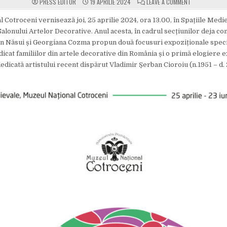
ON SALONUL AR
PRESS EDITOR
19 APRILIE 2024
LEAVE A COMMENT
 Cotroceni vernisează joi, 25 aprilie 2024, ora 13.00, în Spațiile Medie
Salonului Artelor Decorative. Anul acesta, în cadrul secțiunilor deja co
n Năsui și Georgiana Cozma propun două focusuri expoziționale speci
dicat familiilor din artele decorative din România și o primă elogiere 
edicată artistului recent dispărut Vladimir Șerban Cioroiu (n.1951 – d.