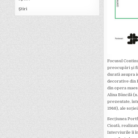
Știri
Focusul Continui
preocupări și fi
durată asupra i
decorative din 
din opera maestr
Alina Băncilă (n
prezentate, într
1968), ale soției
Secțiunea Portf
Cioată, realiza
Interviurile îi î