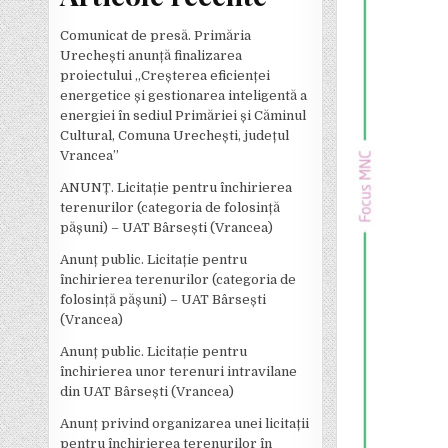
Comunicat de presă. Primăria
Urechești anunță finalizarea
proiectului „Creșterea eficienței
energetice și gestionarea inteligentă a
energiei în sediul Primăriei și Căminul
Cultural, Comuna Urechești, județul
Vrancea”
ANUNȚ. Licitație pentru închirierea
terenurilor (categoria de folosință
pășuni) – UAT Bârsești (Vrancea)
Anunț public. Licitație pentru
închirierea terenurilor (categoria de
folosință pășuni) – UAT Bârsești
(Vrancea)
Anunț public. Licitație pentru
închirierea unor terenuri intravilane
din UAT Bârsești (Vrancea)
Anunț privind organizarea unei licitații
pentru închirierea terenurilor în