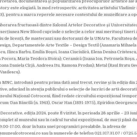
ercetarea, documentarea și popularizarea preocupărilor artistice ale 
tory este elogiată, în mod retrospectiv, activitatea artistului Vladimi
023), pentru a marca reperele necesare contextului de muzeificare a op
borarea fructuoasă dintre Salonul Artelor Decorative și Universitate
 secțiunea New Blood cuprinde o selecție a celor mai merituoși tineri ar
diu de licență, fie masteranzi sau doctoranzi de la UNArte, Facultatea d
esign, Departamentele Arte Textile – Design Textil (Anamaria Mihaela 
u, Ilinca Barbu, Emilia Boșoi, Ioana Ciuciulică, Elena Denisa Cristescu,
 Pocora, Maria-Teodora Stoica); Ceramică (Ioana Ion, Petronela Roșu,
 (Ioana Daniela Cîrjă, Andreea Itu, Ramona Prodan); Metal (Raul Bratu G
Vasilescu).
 MNC, introdusă pentru prima dată anul trecut, revine și în ediția din 
ve, aducând în atenția publicului o selecție de lucrări de artă decorativ
eului Național Cotroceni, fiind redate circuitului expozițional tempor
ecum: Dan Băncilă (n. 1943), Oscar Han (1891-1975), Spiridon Georgescu
Decorative, ediția 2024, poate fi vizitat, în perioada 26 aprilie – 23 iun
complet al muzeului sau în cadrul turului expozițional, de marți până du
 9.00-17.00, doar în baza unei programări prealabile, la adresa de
@muzeulcotroceni.ro sau la numerele de telefon 021.317.31.07 / 0725.5